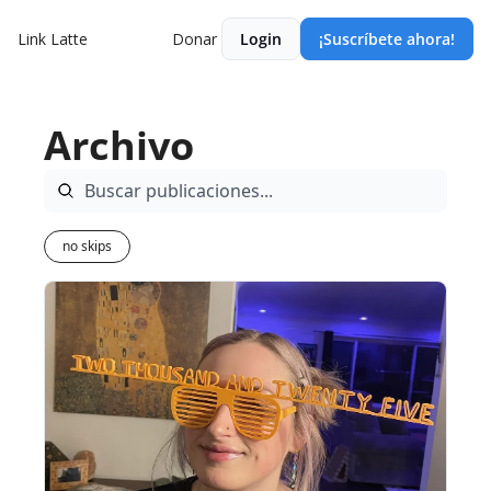
Link Latte
Donar
Login
¡Suscríbete ahora!
Archivo
no skips