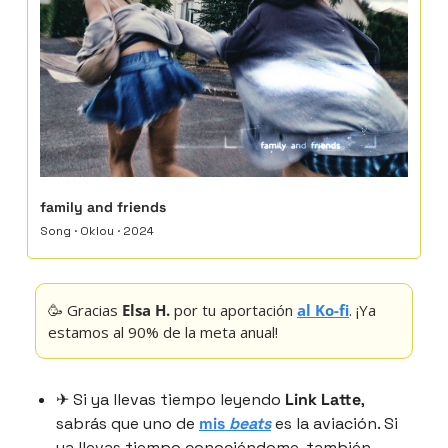
family and friends
Song · Oklou · 2024
🥳
 Gracias 
Elsa H.
 por tu aportación 
al Ko-fi
. ¡Ya 
estamos al 90% de la meta anual!
✈ Si ya llevas tiempo leyendo 
Link Latte
, 
sabrás que uno de 
mis 
beats
 es la aviación. Si 
ya llevas tiempo conociéndome, también 