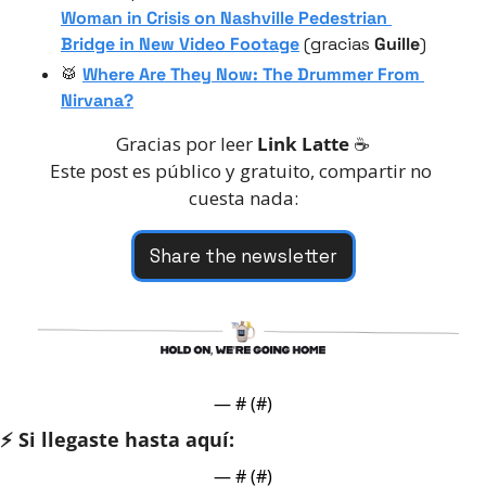
Woman in Crisis on Nashville Pedestrian 
Bridge in New Video Footage
 (gracias 
Guille
)
🥁
Where Are They Now: The Drummer From 
Nirvana
?
Gracias por leer 
Link Latte
 ☕️
Este post es público y gratuito, compartir no 
cuesta nada:
Share the newsletter
— #
 (#
)
⚡️ Si llegaste hasta aquí:
— #
 (#
)