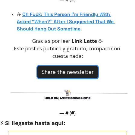
☕️ 
Oh Fuck: This Person I’m Friendly With 
Asked “When?” After I Suggested That We 
Should Hang Out Sometime
Gracias por leer 
Link Latte
 ☕️
Este post es público y gratuito, compartir no 
cuesta nada:
Share the newsletter
— #
 (#
)
⚡️ Si llegaste hasta aquí: