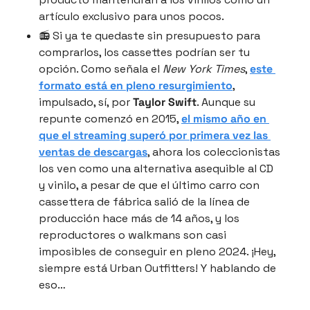
artículo exclusivo para unos pocos.
📻 Si ya te quedaste sin presupuesto para 
comprarlos, los cassettes podrían ser tu 
opción. Como señala el 
New York Times
, 
este 
formato está en pleno resurgimiento
, 
impulsado, sí, por 
Taylor Swift
. Aunque su 
repunte comenzó en 2015, 
el mismo año en 
que el streaming superó por primera vez las 
ventas de descargas
, ahora los coleccionistas 
los ven como una alternativa asequible al CD 
y vinilo, a pesar de que el último carro con 
cassettera de fábrica salió de la línea de 
producción hace más de 14 años, y los 
reproductores o walkmans son casi 
imposibles de conseguir en pleno 2024. ¡Hey, 
siempre está Urban Outfitters! Y hablando de 
eso…