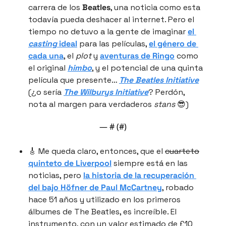
carrera de los 
Beatles
, una noticia como esta 
todavía pueda deshacer al internet. Pero el 
tiempo no detuvo a la gente de imaginar 
el 
casting
 ideal
 para las películas, 
el género de 
cada una
, el 
plot
 y 
aventuras de Ringo
 como 
el original 
himbo
, y el potencial de una quinta 
película que presente… 
The Beatles Initiative
(¿o sería 
The Wilburys Initiative
? Perdón, 
nota al margen para verdaderos 
stans
😎
)
— #
 (#
)
🎸
 Me queda claro, entonces, que el 
cuarteto
quinteto de Liverpool
 siempre está en las 
noticias, pero 
la historia de la recuperación 
del bajo Höfner de 
Paul McCartney
, robado 
hace 51 años y utilizado en los primeros 
álbumes de The Beatles, es increíble. El 
instrumento, con un valor estimado de £10 