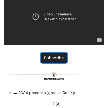
Subscribe
🐊
 2024 presenta (gracias 
Guille
):
— #
 (#
)