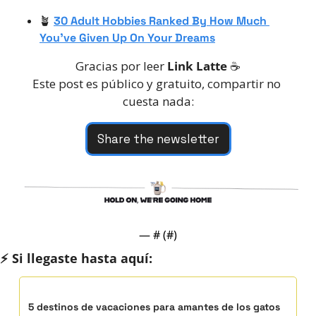
🪴
30 Adult Hobbies Ranked By How Much 
You’ve Given Up On Your Dreams
Gracias por leer 
Link Latte
 ☕️
Este post es público y gratuito, compartir no 
cuesta nada:
Share the newsletter
— #
 (#
)
⚡️ Si llegaste hasta aquí:
5 destinos de vacaciones para amantes de los gatos