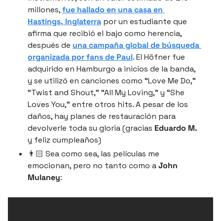
millones, 
fue hallado en una casa en 
Hastings, Inglaterra
 por un estudiante que 
afirma que recibió el bajo como herencia, 
después de 
una campaña global de búsqueda 
organizada por fans de 
Paul
. El Höfner fue 
adquirido en Hamburgo a inicios de la banda, 
y se utilizó en canciones como “Love Me Do,” 
“Twist and Shout,” “All My Loving,” y “She 
Loves You,” entre otros hits. A pesar de los 
daños, hay planes de restauración para 
devolverle toda su gloria (gracias 
Eduardo M.
y feliz cumpleaños)
👨🏻 Sea como sea, las películas me 
emocionan, pero no tanto como a 
John 
Mulaney
: