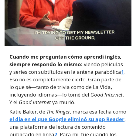
Cuando me preguntan cómo aprendí inglés, 
siempre respondo lo mismo:
 viendo películas 
y series con subtítulos en la antena parabólica
1
. 
Eso no es completamente cierto. Gran parte de 
lo que sé—tanto de trivia como de La Vida, 
incluyendo idiomas—lo tomé del 
Good Internet
. 
Y el 
Good Internet
 ya murió.
Katie Baker, de 
The Ringer
, marca esa fecha como 
el día en el que Google eliminó su app Reader
, 
una plataforma de lectura de contenido 
publicado en línea
2
. Para mí, fue cuando los 