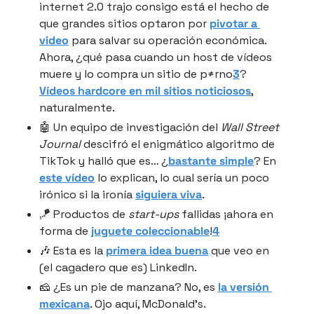
internet 2.0 trajo consigo está el hecho de 
que grandes sitios optaron por 
pivotar a 
video
 para salvar su operación económica. 
Ahora, ¿qué pasa cuando un host de vídeos 
muere y lo compra un sitio de p≠rno
3
? 
Vídeos hardcore en mil sitios noticiosos
, 
naturalmente.
🤖 Un equipo de investigación del 
Wall Street 
Journal
 descifró el enigmático algoritmo de 
TikTok y halló que es… ¿
bastante simple
? En 
este vídeo
 lo explican, lo cual sería un poco 
irónico si la ironía 
siguiera viva
.
🪁 Productos de 
start-ups
 fallidas ¡ahora en 
forma de 
juguete coleccionable
!
4
🎶 Esta es la 
primera idea buena
 que veo en 
(el cagadero que es) LinkedIn.
🧀 ¿Es un pie de manzana? No, es 
la versión 
mexicana
. Ojo aquí, McDonald’s.