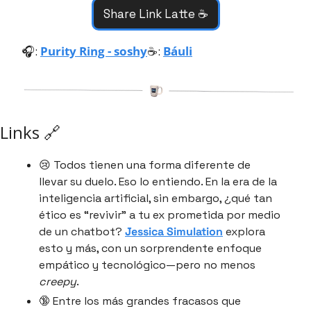
Share Link Latte ☕️
🎧: 
Purity Ring - soshy
☕️: 
Báuli
Links 🔗
😢 Todos tienen una forma diferente de 
llevar su duelo. Eso lo entiendo. En la era de la 
inteligencia artificial, sin embargo, ¿qué tan 
ético es “revivir” a tu ex prometida por medio 
de un chatbot? 
Jessica Simulation
 explora 
esto y más, con un sorprendente enfoque 
empático y tecnológico—pero no menos 
creepy
.
🔞 Entre los más grandes fracasos que 