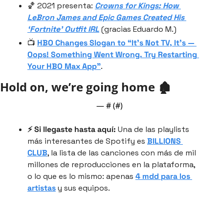
🏀 2021 presenta: 
Crowns for Kings: How 
LeBron James and Epic Games Created His 
‘Fortnite’ Outfit IRL
 (gracias Eduardo M.)
📺 
HBO Changes Slogan to “It’s Not TV, It’s — 
Oops! Something Went Wrong. Try Restarting 
Your HBO Max App”
.
Hold on, we’re going home 🏚
— #
 (#
)
⚡️ Si llegaste hasta aquí: 
Una de las playlists 
más interesantes de Spotify es 
BILLIONS 
CLUB
, la lista de las canciones con más de mil 
millones de reproducciones en la plataforma, 
o lo que es lo mismo: apenas 
4 mdd para los 
artistas
 y sus equipos.