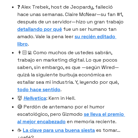
❓ Alex Trebek, host de Jeopardy, falleció 
hace unas semanas. Claire McNear—su fan #1, 
después de un servidor—hizo un gran trabajo 
detallando por qué
 fue un ser humano tan 
amado. Vale la pena leer 
su recién editado 
libro
.
👨🏻‍💻 Como muchos de ustedes sabrán, 
trabajo en marketing digital. Lo que pocos 
saben, sin embargo, es que —según Wired— 
quizá la siguiente burbuja económica en 
estallar sea mi industria. Y, leyendo por qué, 
todo hace sentido
.
👹 
Hell
vetica
: Kern in Hell.
😅 Perdón de antemano por el humor 
escatológico, pero Gizmodo 
se lleva el premio 
al mejor encabezado
 en memoria reciente.
☕️ 
La clave para una buena siesta
 es tomar… 
¿café?