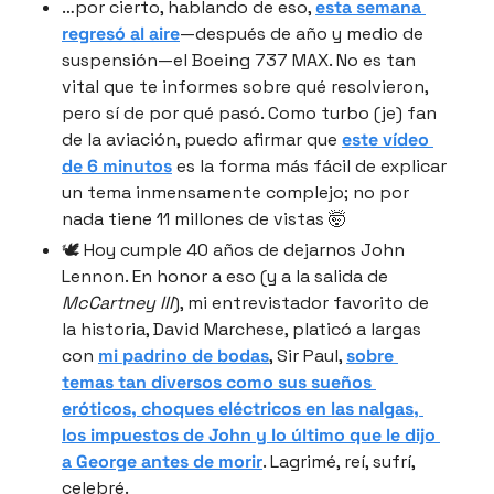
…por cierto, hablando de eso, 
esta semana 
regresó al aire
—después de año y medio de 
suspensión—el Boeing 737 MAX. No es tan 
vital que te informes sobre qué resolvieron, 
pero sí de por qué pasó. Como turbo (je) fan 
de la aviación, puedo afirmar que 
este vídeo 
de 6 minutos
 es la forma más fácil de explicar 
un tema inmensamente complejo; no por 
nada tiene 11 millones de vistas 🤯
🕊 Hoy cumple 40 años de dejarnos John 
Lennon. En honor a eso (y a la salida de  
McCartney III
), mi entrevistador favorito de 
la historia, David Marchese, platicó a largas 
con 
mi padrino de bodas
, Sir Paul, 
sobre 
temas tan diversos como sus sueños 
eróticos, choques eléctricos en las nalgas, 
los impuestos de John y lo último que le dijo 
a George antes de morir
. Lagrimé, reí, sufrí, 
celebré.