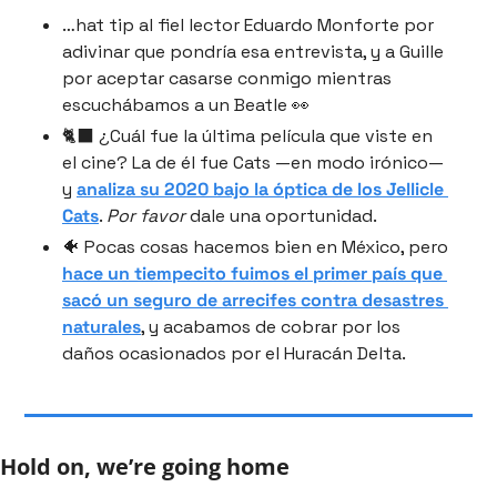
…hat tip al fiel lector Eduardo Monforte por 
adivinar que pondría esa entrevista, y a Guille 
por aceptar casarse conmigo mientras 
escuchábamos a un Beatle 👀 
🐈‍⬛ ¿Cuál fue la última película que viste en 
el cine? La de él fue Cats —en modo irónico— 
y 
analiza su 2020 bajo la óptica de los Jellicle 
Cats
. 
Por favor
 dale una oportunidad.
🐠 Pocas cosas hacemos bien en México, pero 
hace un tiempecito fuimos el primer país que 
sacó un seguro de arrecifes contra desastres 
naturales
, y acabamos de cobrar por los 
daños ocasionados por el Huracán Delta.
Hold on, we’re going home