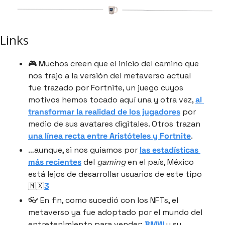
Links
🎮 Muchos creen que el inicio del camino que 
nos trajo a la versión del metaverso actual 
fue trazado por Fortnite, un juego cuyos 
motivos hemos tocado aquí una y otra vez, 
al 
transformar la realidad de los jugadores
 por 
medio de sus avatares digitales. Otros trazan 
una línea recta entre Aristóteles y Fortnite
.
…aunque, si nos guiamos por 
las estadísticas 
más recientes
 del 
gaming
 en el país, México 
está lejos de desarrollar usuarios de este tipo 
🇲🇽
3
👓 En fin, como sucedió con los NFTs, el 
metaverso ya fue adoptado por el mundo del 
entretenimiento para vender: 
BMW
 y su 