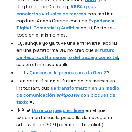
Joytopia con Coldplay; 
ABBA y sus 
conciertos virtuales de regreso
 con motion 
capture; Ariana Grande con una 
Experiencia 
Digital, Comercial y Auditiva
 en, sí, Fortnite—
todo en el mismo mes.
…y, aunque yo ya tuve una entrevista laboral 
en una plataforma VR, no creo que 
el futuro 
de Recursos Humanos, o del trabajo como tal
, 
sea en el metaverso 💼
🤷🏻‍♂️ ¿
Qué cosas le preocupan a la Gen-Z
?
…en definitiva 
no
 el futuro de los memes en 
Instagram, que 
ya transformaron en un medio 
de comunicación 
shitposter
 con bloques de 
texto
 📲
👩🏽‍💻 
Un micro juego en línea
 en el que 
experimentamos la pesadilla de navegar un 
sitio web en 2021 (créeme — haz click).