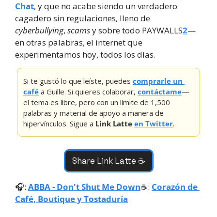
Chat
, y que no acabe siendo un verdadero 
cagadero sin regulaciones, lleno de 
cyberbullying
, 
scams
 y sobre todo PAYWALLS
2
—
en otras palabras, el internet que 
experimentamos hoy, todos los días.
Si te gustó lo que leíste, puedes 
comprarle un 
café
 a Guille. Si quieres colaborar, 
contáctame
—
el tema es libre, pero con un límite de 1,500 
palabras y material de apoyo a manera de 
hipervínculos. Sigue a 
Link Latte
en Twitter
.
Share Link Latte ☕️
🎧: 
ABBA - Don't Shut Me Down
☕️: 
Corazón de 
Café, Boutique y Tostaduría