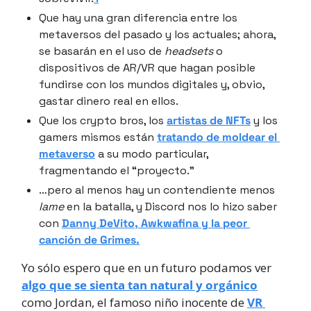
Que hay una gran diferencia entre los 
metaversos del pasado y los actuales; ahora, 
se basarán en el uso de 
headsets
 o 
dispositivos de AR/VR que hagan posible 
fundirse con los mundos digitales y, obvio, 
gastar dinero real en ellos.
Que los crypto bros, los 
artistas de NFTs
 y los 
gamers mismos están 
tratando de moldear el 
metaverso
 a su modo particular, 
fragmentando el “proyecto.”
…pero al menos hay un contendiente menos 
lame
 en la batalla, y Discord nos lo hizo saber 
con 
Danny DeVito, Awkwafina y la peor 
canción de Grimes.
Yo sólo espero que en un futuro podamos ver 
algo que se sienta tan natural y orgánico
como Jordan, el famoso niño inocente de 
VR 