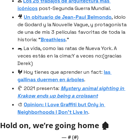
⛪️ 
Los 25 trabajos de arquitectura más 
icónicos
 post-Segunda Guerra Mundial.
🎥 
Un obituario de Jean-Paul Belmondo
, ídolo 
de Godard y la Nouvelle Vague, y protagonista 
de una de mis 3 películas favoritas de toda la 
historia: “
Breathless
.”
🐀 La vida, como las ratas de Nueva York. A 
veces estás en la cima:Y a veces no:(gracias 
Derek)
🐓 Hoy tienes que aprender un fact: 
las 
gallinas duermen en árboles
.
🥐 2021 presenta: 
Mystery animal sighting in 
Krakow ends up being a croissant
🎨 
Opinion: I Love Graffiti but Only in 
Neighborhoods I Don’t Live In
.
Hold on, we’re going home 🏚
— #
 (#
)