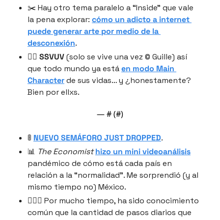
✂️ Hay otro tema paralelo a “Inside” que vale 
la pena explorar: 
cómo un adicto a internet 
puede generar arte por medio de la 
desconexión
.
✌🏽 
SSVUV
 (solo se vive una vez © Guille) así 
que todo mundo ya está 
en modo Main 
Character
 de sus vidas… y ¿honestamente? 
Bien por ellxs.
— #
 (#
)
🚦 
NUEVO SEMÁFORO JUST DROPPED
.
📊 
The Economist
hizo un mini videoanálisis
pandémico de cómo está cada país en 
relación a la “normalidad”. Me sorprendió (y al 
mismo tiempo no) México.
🚶🏻‍♂️ Por mucho tiempo, ha sido conocimiento 
común que la cantidad de pasos diarios que 