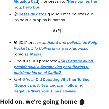
Alugalug Cat
!)… te presento “
Here comes the 
boy, hello boy…
”
🐱 
Casas de gatos
 que son más bonitas que 
las de sus propios humanos.
— #
 (#
)
🎎 2021 presenta: 
Habrá una película de Polly 
Pocket y Lily Collins la va a protagonizar
(gracias, 
Majos
)
…bonus 2021 presenta: 
AMLO ofrece avión 
presidencial a Aeroméxico para fiestas y 
matrimonios en el Caribe
3
🙋🏻 
6-Year-Old Debating Whether To See 
‘Space Jam: A New Legacy’ Following 
Negative ‘New York Times’ Review
.
Hold on, we’re going home 🏚