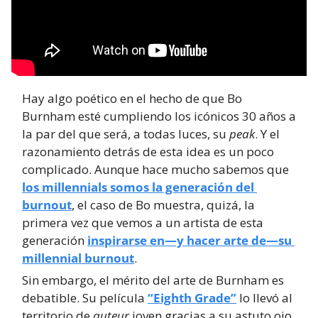
Hay algo poético en el hecho de que Bo 
Burnham esté cumpliendo los icónicos 30 años a 
la par del que será, a todas luces, su 
peak
. Y el 
razonamiento detrás de esta idea es un poco 
complicado. Aunque hace mucho sabemos que 
los millennials somos la generación del 
burnout
, el caso de Bo muestra, quizá, la 
primera vez que vemos a un artista de esta 
generación 
inspirarse en—y hacer arte de—su 
millennial burnout
.
Sin embargo, el mérito del arte de Burnham es 
debatible. Su película 
“Eighth Grade”
 lo llevó al 
territorio de 
auteur
 joven gracias a su astuto ojo 