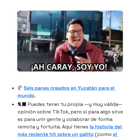
🥐 
Seis panes creados en Yucatán para el 
mundo
.
🐈‍⬛ Puedes tener tu propia —y muy válida— 
opinión sobre TikTok, pero si para algo sirve 
es para unir gente y colaborar de forma 
remota y fortuita. Aquí tienes 
la historia del 
más reciente hit sobre un gatito
 (¡como 
el 