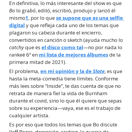
En definitiva, lo más interesante del show es que 
Bo
 lo gra
bó
, editó, escribió, produjo y lanzó él 
mismo
1
, por lo que 
se supone que es una selfie 
digital
 y que refleja cada uno de los temas que 
plagaron su cabeza durante el encierro, 
convertidos en canción o sketch (ayuda mucho lo 
catchy
 que es 
el disco como tal
—no por nada lo 
rankeé 6º en 
mi lista de mejores álbumes
 de la 
primera mitad de 2021).
El problema, 
en mi opinión y la de 
Slate
, es que 
hasta la meta-comedia tiene límites. Conforme 
más lees sobre “Inside”, te das cuenta de que no 
retrata de manera fiel la vida de Burnham 
durante el covid, sino lo que él quiere que sepas 
sobre su experiencia—vaya, ese es el trabajo de 
cualquier artista.
Es por eso que todos los temas que Bo discute 
(Jeff Bezos, depresión, sexting, la guerra de 